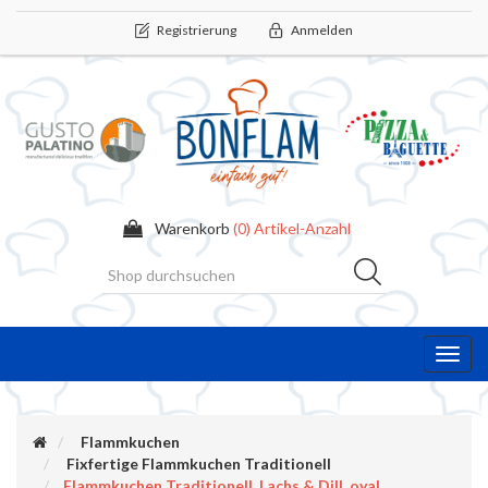
Registrierung
Anmelden
Warenkorb
(0) Artikel-Anzahl
Toggl
navig
Flammkuchen
Fixfertige Flammkuchen Traditionell
Flammkuchen Traditionell, Lachs & Dill, oval