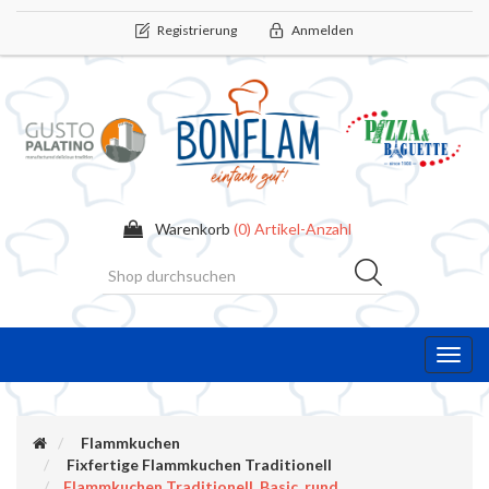
Registrierung
Anmelden
Warenkorb
(0) Artikel-Anzahl
Toggl
navig
Flammkuchen
Fixfertige Flammkuchen Traditionell
Flammkuchen Traditionell, Basic, rund